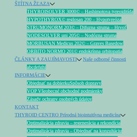
ŠTÍTNA ŽĽAZA
THYROISOLVER 3000© – Hashimotova tyreoiditída
HYPOTHYROX© reglosan 200 – Hypotyreóza
STRUMONORM 203© – Difuzna struma – Hrvoľ
NODESOLVER uni 205© – Nodózna struma
MORBUSAN Medicus 202© – Graves Basedow
ORBITO NORMO 201© endokrínna orbitopatia
ČLÁNKY A ZAUJÍMAVOSTI
Naše odborné činnosti
a
b
c
d
e
f
g
h
i
INFORMÁCIE
Objednať na dobierku
Spôsob dopravy
VOP Všeobecné obchodné podmienky
Zásady ochrany osobných údajov
KONTAKT
THYROID CENTRO Prírodná biointuitívna medicína
Optimalizácia zdravia – regenerácia a rekondícia
Optimalizácia zdravia – Objednať na konzultáciu