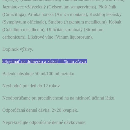
Jazmínovec vždyzelený (Gelsemium sempervirens), Ploštičník
(Cimicifuga), Arnika horská (Arnica montana), Kostihoj lekársky
(Symphytum officinale), Striebro (Argentum metallicum), Kobalt
(Cobaltum metallicum), Uhličitan strontnatý (Strontium
carbonicum), Likérové víno (Vinum liquorosum).
Doplnok výživy.
Objednať na dobierku a získať 11%-nu zľavu
Balenie obsahuje 50 ml/100 ml roztoku.
Nevhodné pre deti do 12 rokov.
Neodporúčame pri precitlivenosti na na niektorú účinnú látku.
Odporúčaná denná dávka: 2×20 kvapiek.
Neprekračujte odporúčané denné dávkovanie.