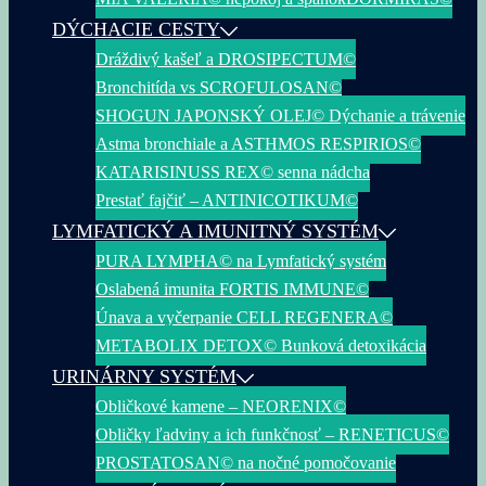
DÝCHACIE CESTY
Dráždivý kašeľ a DROSIPECTUM©
Bronchitída vs SCROFULOSAN©
SHOGUN JAPONSKÝ OLEJ© Dýchanie a trávenie
Astma bronchiale a ASTHMOS RESPIRIOS©
KATARISINUSS REX© senna nádcha
Prestať fajčiť – ANTINICOTIKUM©
LYMFATICKÝ A IMUNITNÝ SYSTÉM
PURA LYMPHA© na Lymfatický systém
Oslabená imunita FORTIS IMMUNE©
Únava a vyčerpanie CELL REGENERA©
METABOLIX DETOX© Bunková detoxikácia
URINÁRNY SYSTÉM
Obličkové kamene – NEORENIX©
Obličky ľadviny a ich funkčnosť – RENETICUS©
PROSTATOSAN© na nočné pomočovanie