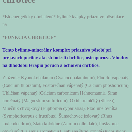
*Bioen
ergeticky obohatené* bylinné kvapky priaznivo pôsobiace
na
*FUNKCIA CHRBTICE*
Tento bylinno-minerálny komplex priaznivo pôsobí pri
prejavoch pocitov ako sú bolesti chrbtice, osteoporóza. Vhodny
na dlhodobú terapiu porúch a ochorení chrbtice.
Zloženie: Kyanokobalamín (Cyanocobalaminum), Fluorid vápenatý
(Calcium fluoratum), Fosforečnan vápenatý (Calcium phoshoricum),
Uhličitan vápenatý (Calcium carbonicum Hahnemanni), Síran
horečnatý (Magnesium sulfuricum), Oxid kremičitý (Silicea),
Mliečnik chvojkový (Euphorbia cyparissias), Plod imelovníka
(Symphoricarpus e fructibus), Šumachovec jedovatý (Rhus
toxicodendron), Zlato koloidné (Aurum colloidale), Puškvorec
obyčajný (Calamus aromaticus), Fabiana škridlicovitá (Pichi-Pichi),