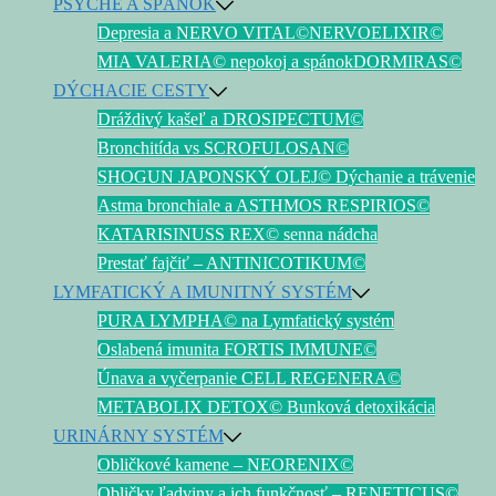
PSYCHÉ A SPÁNOK
Depresia a NERVO VITAL©
NERVOELIXIR©
MIA VALERIA© nepokoj a spánok
DORMIRAS©
DÝCHACIE CESTY
Dráždivý kašeľ a DROSIPECTUM©
Bronchitída vs SCROFULOSAN©
SHOGUN JAPONSKÝ OLEJ© Dýchanie a trávenie
Astma bronchiale a ASTHMOS RESPIRIOS©
KATARISINUSS REX© senna nádcha
Prestať fajčiť – ANTINICOTIKUM©
LYMFATICKÝ A IMUNITNÝ SYSTÉM
PURA LYMPHA© na Lymfatický systém
Oslabená imunita FORTIS IMMUNE©
Únava a vyčerpanie CELL REGENERA©
METABOLIX DETOX© Bunková detoxikácia
URINÁRNY SYSTÉM
Obličkové kamene – NEORENIX©
Obličky ľadviny a ich funkčnosť – RENETICUS©