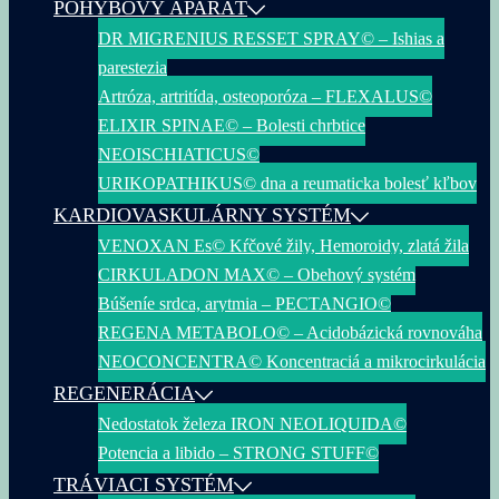
POHYBOVÝ APARÁT
DR MIGRENIUS RESSET SPRAY© – Ishias a
parestezia
Artróza, artritída, osteoporóza – FLEXALUS©
ELIXIR SPINAE© – Bolesti chrbtice
NEOISCHIATICUS©
URIKOPATHIKUS© dna a reumaticka bolesť kľbov
KARDIOVASKULÁRNY SYSTÉM
VENOXAN Es© Kŕčové žily, Hemoroidy, zlatá žila
CIRKULADON MAX© – Obehový systém
Búšeníe srdca, arytmia – PECTANGIO©
REGENA METABOLO© – Acidobázická rovnováha
NEOCONCENTRA© Koncentraciá a mikrocirkulácia
REGENERÁCIA
Nedostatok železa IRON NEOLIQUIDA©
Potencia a libido – STRONG STUFF©
TRÁVIACI SYSTÉM