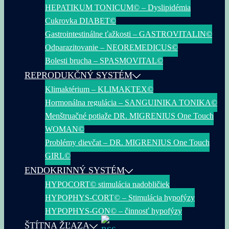
HEPATIKUM TONICUM© – Dyslipidémia
Cukrovka DIABET©
Gastrointestinálne ťažkosti – GASTROVITALIN©
Odparazitovanie – NEOREMEDICUS©
Bolesti brucha – SPASMOVITAL©
REPRODUKČNÝ SYSTÉM
Klimaktérium – KLIMAKTEX©
Hormonálna regulácia – SANGUINIKA TONIKA©
Menštruačné potiaže DR. MIGRENIUS One Touch
WOMAN©
Problémy dievčat – DR. MIGRENIUS One Touch
GIRL©
ENDOKRINNÝ SYSTÉM
HYPOCORT© stimulácia nadobličiek
HYPOPHYS-CORT© – Stimulácia hypofýzy
HYPOPHYS-GON© – činnosť hypofýzy
ŠTÍTNA ŽĽAZA