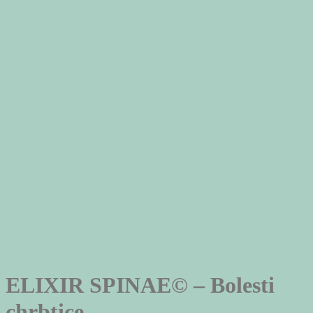
ELIXIR SPINAE© – Bolesti
chrbtice