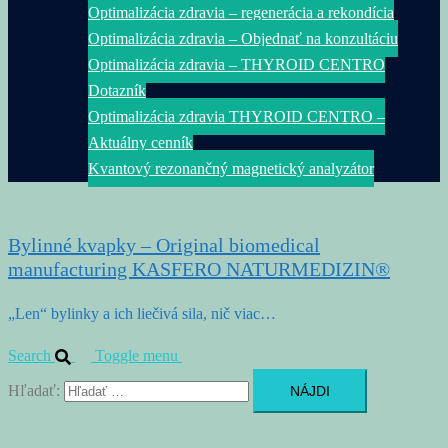
Optimalizácia zdravia – regenerácia a rekondícia
Optimalizácia zdravia – Objednať na konzultáciu
Optimalizácia zdravia – THYROID CENTRO
Dotazník
Optimalizácia zdravia THYROID CENTRO –
Aktuálny cenník
Kvantový rezonančný magnetický analyzátor
Bylinné kvapky – Original biomedical
manufacturing KASFERO NATURMEDIZIN®
„Len“ bylinky a ich liečivá sila, nič viac…
Search
Toggle menu
Hľadať: