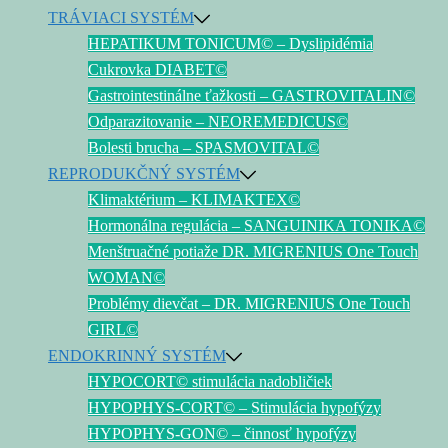
TRÁVIACI SYSTÉM
HEPATIKUM TONICUM© – Dyslipidémia
Cukrovka DIABET©
Gastrointestinálne ťažkosti – GASTROVITALIN©
Odparazitovanie – NEOREMEDICUS©
Bolesti brucha – SPASMOVITAL©
REPRODUKČNÝ SYSTÉM
Klimaktérium – KLIMAKTEX©
Hormonálna regulácia – SANGUINIKA TONIKA©
Menštruačné potiaže DR. MIGRENIUS One Touch
WOMAN©
Problémy dievčat – DR. MIGRENIUS One Touch
GIRL©
ENDOKRINNÝ SYSTÉM
HYPOCORT© stimulácia nadobličiek
HYPOPHYS-CORT© – Stimulácia hypofýzy
HYPOPHYS-GON© – činnosť hypofýzy