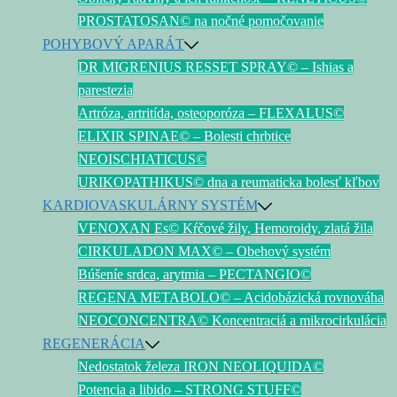
PROSTATOSAN© na nočné pomočovanie
POHYBOVÝ APARÁT
DR MIGRENIUS RESSET SPRAY© – Ishias a
parestezia
Artróza, artritída, osteoporóza – FLEXALUS©
ELIXIR SPINAE© – Bolesti chrbtice
NEOISCHIATICUS©
URIKOPATHIKUS© dna a reumaticka bolesť kľbov
KARDIOVASKULÁRNY SYSTÉM
VENOXAN Es© Kŕčové žily, Hemoroidy, zlatá žila
CIRKULADON MAX© – Obehový systém
Búšeníe srdca, arytmia – PECTANGIO©
REGENA METABOLO© – Acidobázická rovnováha
NEOCONCENTRA© Koncentraciá a mikrocirkulácia
REGENERÁCIA
Nedostatok železa IRON NEOLIQUIDA©
Potencia a libido – STRONG STUFF©