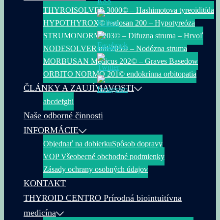
THYROISOLVER 3000© – Hashimotova tyreoiditída
HYPOTHYROX© reglosan 200 – Hypotyreóza
STRUMONORM 203© – Difuzna struma – Hrvoľ
NODESOLVER uni 205© – Nodózna struma
MORBUSAN Medicus 202© – Graves Basedow
ORBITO NORMO 201© endokrínna orbitopatia
ČLÁNKY A ZAUJÍMAVOSTI
a
b
c
d
e
f
g
h
i
Naše odborné činnosti
INFORMÁCIE
Objednať na dobierku
Spôsob dopravy
VOP Všeobecné obchodné podmienky
Zásady ochrany osobných údajov
KONTAKT
THYROID CENTRO Prírodná biointuitívna
medicína