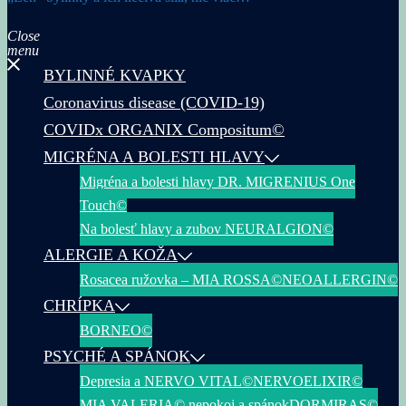
Close
menu
BYLINNÉ KVAPKY
Coronavirus disease (COVID-19)
COVIDx ORGANIX Compositum©
MIGRÉNA A BOLESTI HLAVY
Migréna a bolesti hlavy DR. MIGRENIUS One
Touch©
Na bolesť hlavy a zubov NEURALGION©
ALERGIE A KOŽA
Rosacea ružovka – MIA ROSSA©
NEOALLERGIN©
CHRÍPKA
BORNEO©
PSYCHÉ A SPÁNOK
Depresia a NERVO VITAL©
NERVOELIXIR©
MIA VALERIA© nepokoj a spánok
DORMIRAS©