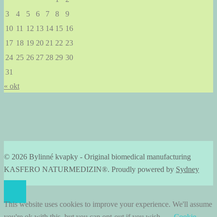
3
4
5
6
7
8
9
10
11
12
13
14
15
16
17
18
19
20
21
22
23
24
25
26
27
28
29
30
31
« okt
© 2026 Bylinné kvapky - Original biomedical manufacturing
KASFERO NATURMEDIZIN®. Proudly powered by
Sydney
This website uses cookies to improve your experience. We'll assume
you're ok with this, but you can opt-out if you wish.
Cookie