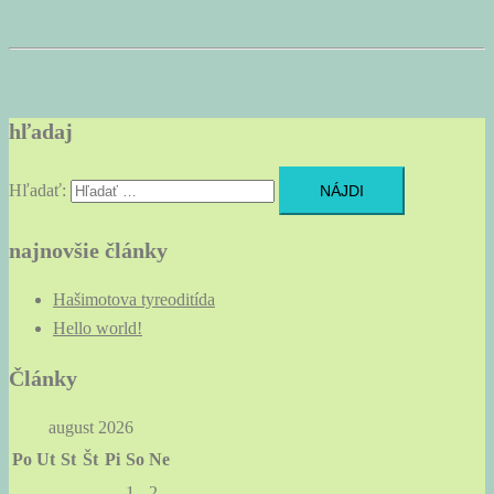
hľadaj
Hľadať:
najnovšie články
Hašimotova tyreoditída
Hello world!
Články
august 2026
Po
Ut
St
Št
Pi
So
Ne
1
2