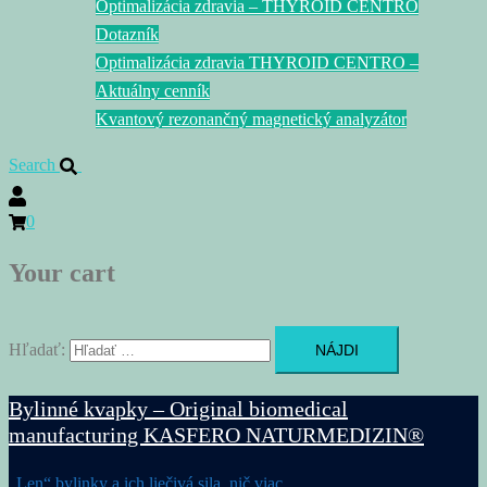
Optimalizácia zdravia – THYROID CENTRO
Dotazník
Optimalizácia zdravia THYROID CENTRO –
Aktuálny cenník
Kvantový rezonančný magnetický analyzátor
Search
0
Your cart
Hľadať:
Bylinné kvapky – Original biomedical
manufacturing KASFERO NATURMEDIZIN®
„Len“ bylinky a ich liečivá sila, nič viac…