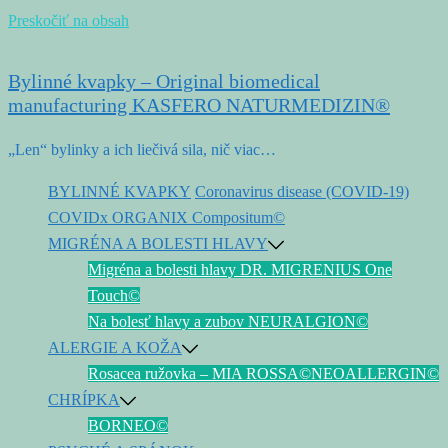
Preskočiť na obsah
Bylinné kvapky – Original biomedical
manufacturing KASFERO NATURMEDIZIN®
„Len“ bylinky a ich liečivá sila, nič viac…
BYLINNÉ KVAPKY
Coronavirus disease (COVID-19)
COVIDx ORGANIX Compositum©
MIGRÉNA A BOLESTI HLAVY
Migréna a bolesti hlavy DR. MIGRENIUS One
Touch©
Na bolesť hlavy a zubov NEURALGION©
ALERGIE A KOŽA
Rosacea ružovka – MIA ROSSA©
NEOALLERGIN©
CHRÍPKA
BORNEO©